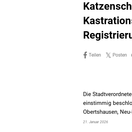
Katzensch
Stadtpolitik. Stadtrecht.
Umwelt. Natur.
Kastratio
Haushalt. Finanzen.
Verkehr. Mobilität.
Ausschreibungen.
Registrier
Teilen
Posten
Die Stadtverordnete
einstimmig beschlo
Obertshausen, Neu-
21. Januar 2026