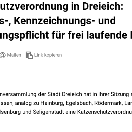
utzverordnung in Dreieich:
Stadtarchiv
Ehrenamt
Auto
ns-, Kennzeichnungs- und
ungspflicht für frei laufend
Mailen
Link kopieren
nversammlung der Stadt Dreieich hat in ihrer Sitzun
ssen, analog zu Hainburg, Egelsbach, Rödermark, La
Isenburg und Seligenstadt eine Katzenschutzverordnu