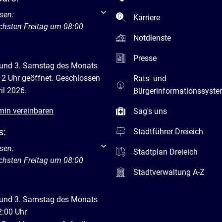
um weitere Öffnungs- oder Schließzeiten auszublenden
sen:
Karriere
chsten Freitag um 08:00
Notdienste
Presse
 und 3. Samstag des Monats
12 Uhr geöffnet. Geschlossen
Rats- und
il 2026.
Bürgerinformationssyst
min vereinbaren
Sag's uns
s:
Stadtführer Dreieich
um weitere Öffnungs- oder Schließzeiten auszublenden
sen:
Stadtplan Dreieich
chsten Freitag um 08:00
Stadtverwaltung A-Z
 und 3. Samstag des Monats
2:00 Uhr