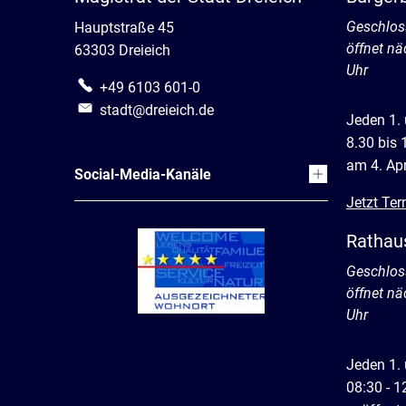
Klicken, 
Geschlos
Hauptstraße 45
öffnet nä
63303 Dreieich
Uhr
+49 6103 601-0
stadt@dreieich.de
Jeden 1.
8.30 bis 
am 4. Apr
Social-Media-Kanäle
Jetzt Ter
Rathau
Klicken, 
Geschlos
öffnet nä
Uhr
Jeden 1.
08:30 - 1