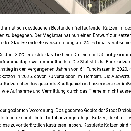
il dramatisch gestiegenen Beständen frei laufender Katzen im g
en zu begegnen. Der Magistrat hat nun einen Entwurf zur Katz
in der Stadtverordnetenversammlung am 24. Februar verabschie
. Juni 2025 erreichte das Tierheim Dreieich mit 50 aufgenomm
Aufnahmestopp war unumgänglich. Die Statistik der Fundkatzen 
 Anstieg in den vergangenen Jahren von 61 Fundkatzen in 2020, 
katzen in 2025, davon 70 verblieben im Tierheim. Die Auswertun
der Katzen über das gesamte Stadtgebiet und besonders der Auß
wie Aufnahme und Vermittlung durch das Tierheim nicht ausre
der geplanten Verordnung: Das gesamte Gebiet der Stadt Dreieic
Halterinnen und Halter fortpflanzungsfähiger Katzen, die ihre Tier
ese zuvor tierärztlich kastrieren lassen. Kastrierte Katzen sind 