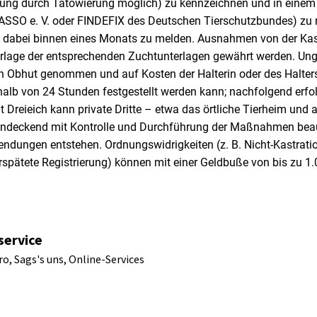
nung durch Tätowierung möglich) zu kennzeichnen und in einem
 TASSO e. V. oder FINDEFIX des Deutschen Tierschutzbundes) zu r
 dabei binnen eines Monats zu melden. Ausnahmen von der Kast
rlage der entsprechenden Zuchtunterlagen gewährt werden. Un
n Obhut genommen und auf Kosten der Halterin oder des Halters
erhalb von 24 Stunden festgestellt werden kann; nachfolgend erfo
dt Dreieich kann private Dritte – etwa das örtliche Tierheim und
tendeckend mit Kontrolle und Durchführung der Maßnahmen beau
endungen entstehen. Ordnungswidrigkeiten (z. B. Nicht-Kastratio
spätete Registrierung) können mit einer Geldbuße von bis zu 1
service
o, Sags's uns, Online-Services