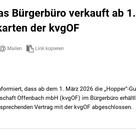
Stadtarchiv
Ehrenamt
Auto
as Bürgerbüro verkauft ab 1
arten der kvgOF
Mailen
Link kopieren
informiert, dass ab dem 1. März 2026 die „Hopper“-G
schaft Offenbach mbH (kvgOF) im Bürgerbüro erhältli
ntsprechenden Vertrag mit der kvgOF abgeschlossen.