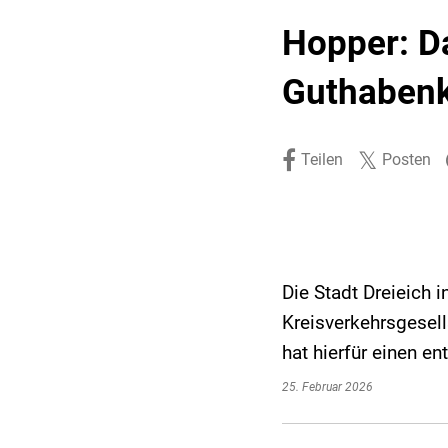
Stadtpolitik. Stadtrecht.
Umwelt. Natur.
Hopper: D
Haushalt. Finanzen.
Verkehr. Mobilität.
Guthabenk
Ausschreibungen.
Teilen
Posten
Die Stadt Dreieich 
Kreisverkehrsgesell
hat hierfür einen e
25. Februar 2026