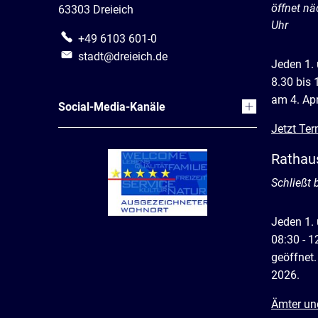
öffnet nä
63303 Dreieich
Uhr
+49 6103 601-0
stadt@dreieich.de
Jeden 1.
8.30 bis 
am 4. Apr
Social-Media-Kanäle
Jetzt Ter
Rathau
Klicken, 
Schließt 
Jeden 1.
08:30 - 1
geöffnet.
2026.
Ämter un