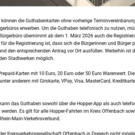
 können die Guthabenkarten ohne vorherige Terminvereinbarung
gerbüros erwerben. Um die Guthaben telefonisch zu nutzen, mü
s Bürgerbüro übernimmt ab dem 1. März 2026 auch die Registrier
für die Registrierung ist, dass sich die Bürgerinnen und Bürger 
d den entsprechenden Antrag vor Ort ausfüllen. Weiterhin ist d
den Stadtwerken möglich.
repaid-Karten mit 10 Euro, 20 Euro oder 50 Euro Warenwert. Die
unter anderem mit Girokarte, VPay, Visa, MasterCard, Kreditkart
 kann das Guthaben sowohl über die Hopper-App als auch telefo
werden. Es gilt für alle Hopper-Fahrten im Kreis Offenbach so
Rhein-Main-Verkehrsverbund.
der Kreisverkehrsgesellschaft Offenbach in Dreieich nicht möglic