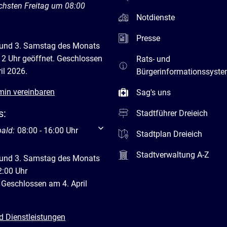
chsten Freitag um 08:00
Notdienste
Presse
 und 3. Samstag des Monats
12 Uhr geöffnet. Geschlossen
Rats- und
il 2026.
Bürgerinformationssyst
min vereinbaren
Sag's uns
s:
Stadtführer Dreieich
um weitere Öffnungs- oder Schließzeiten auszublenden
bald:
08:00
-
16:00
Uhr
Von 08:00 bis 16:00 Uhr
Stadtplan Dreieich
Stadtverwaltung A-Z
 und 3. Samstag des Monats
2:00 Uhr
 Geschlossen am 4. April
d Dienstleistungen