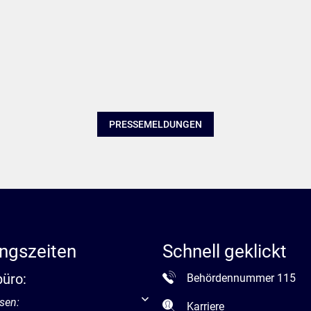
PRESSEMELDUNGEN
ngszeiten
Schnell geklickt
büro:
Behördennummer 115
um weitere Öffnungs- oder Schließzeiten auszublenden
sen:
Karriere