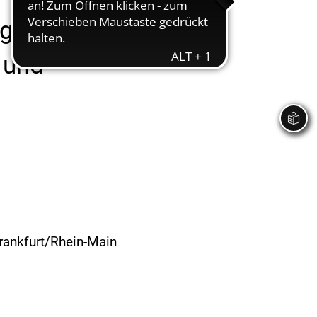
egion: Rund
 und
rankfurt/Rhein-Main