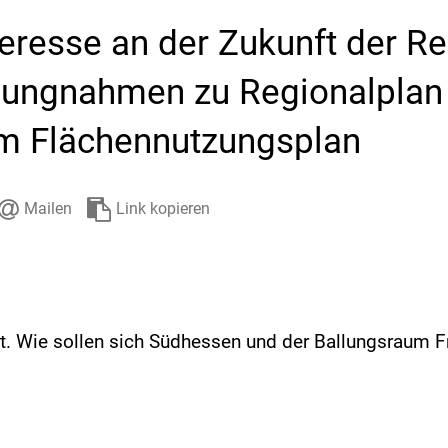
Stadtarchiv
Ehrenamt
Auto
eresse an der Zukunft der R
llungnahmen zu Regionalplan
m Flächennutzungsplan
Mailen
Link kopieren
t. Wie sollen sich Südhessen und der Ballungsraum F
?