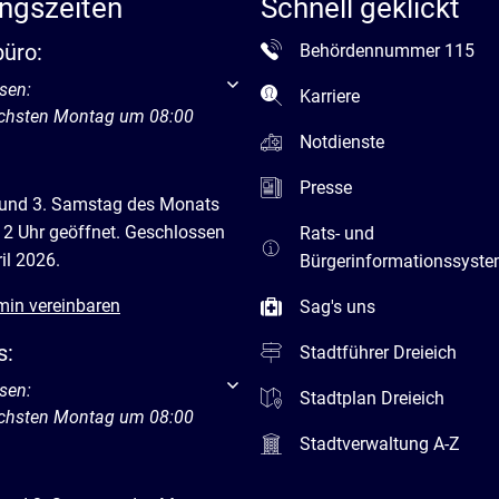
ngszeiten
Schnell geklickt
büro:
Behördennummer 115
um weitere Öffnungs- oder Schließzeiten auszublenden
sen:
Karriere
ächsten Montag um 08:00
Notdienste
Presse
 und 3. Samstag des Monats
12 Uhr geöffnet. Geschlossen
Rats- und
il 2026.
Bürgerinformationssyst
min vereinbaren
Sag's uns
s:
Stadtführer Dreieich
um weitere Öffnungs- oder Schließzeiten auszublenden
sen:
Stadtplan Dreieich
ächsten Montag um 08:00
Stadtverwaltung A-Z