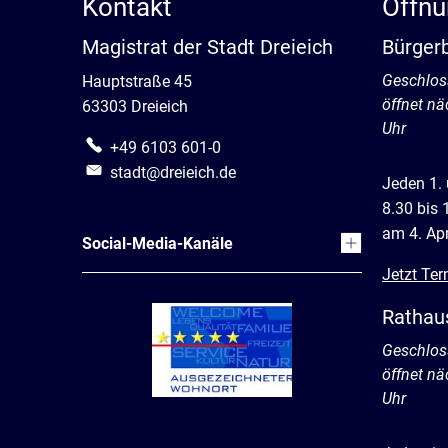
Kontakt
Öffnu
Magistrat der Stadt Dreieich
Bürger
Klicken, 
Geschlos
Hauptstraße 45
öffnet n
63303 Dreieich
Uhr
+49 6103 601-0
stadt@dreieich.de
Jeden 1.
8.30 bis 
am 4. Apr
Social-Media-Kanäle
Jetzt Ter
Rathau
Klicken, 
Geschlos
öffnet n
Uhr