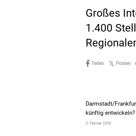
Stadtpolitik. Stadtrecht.
Umwelt. Natur.
Großes Int
Haushalt. Finanzen.
Verkehr. Mobilität.
1.400 Ste
Ausschreibungen.
Regionale
Teilen
Posten
Darmstadt/Frankfur
künftig entwickeln
5. Februar 2026