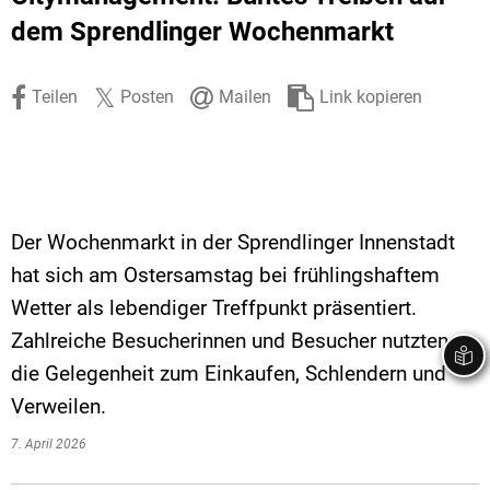
Stadtrecht
Ehrenamt
In
Öffentlicher 
dem Sprendlinger Wochenmarkt
Be
Wahlen
E-Mobilität
Teilen
Posten
Mailen
Link kopieren
Fußverkehr
Radverkehr
Auto
Der Wochenmarkt in der Sprendlinger Innenstadt
hat sich am Ostersamstag bei frühlingshaftem
Wetter als lebendiger Treffpunkt präsentiert.
Zahlreiche Besucherinnen und Besucher nutzten
die Gelegenheit zum Einkaufen, Schlendern und
Verweilen.
7. April 2026