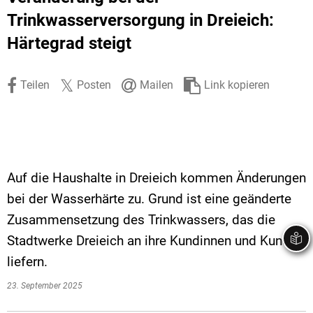
Stadtrecht
Ehrenamt
In
Öffentlicher 
Trinkwasserversorgung in Dreieich:
Härtegrad steigt
Be
Wahlen
E-Mobilität
Fußverkehr
Teilen
Posten
Mailen
Link kopieren
Radverkehr
Auto
Auf die Haushalte in Dreieich kommen Änderungen
bei der Wasserhärte zu. Grund ist eine geänderte
Zusammensetzung des Trinkwassers, das die
Stadtwerke Dreieich an ihre Kundinnen und Kunden
liefern.
23. September 2025