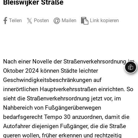
Bleiswijker Straße
Stadtrecht
Ehrenamt
In
Öffentlicher 
Be
Wahlen
E-Mobilität
Teilen
Posten
Mailen
Link kopieren
Fußverkehr
Radverkehr
Auto
Nach einer Novelle der Straßenverkehrsordnung im
Oktober 2024 können Städte leichter
Geschwindigkeitsbeschränkungen auf
innerörtlichen Hauptverkehrsstraßen einrichten. So
sieht die Straßenverkehrsordnung jetzt vor, im
Nahbereich von Fußgängerüberwegen
bedarfsgerecht Tempo 30 anzuordnen, damit die
Autofahrer diejenigen Fußgänger, die die Straße
queren wollen, früher erkennen und rechtzeitig